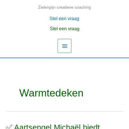
Ga
Zielenpijn creatieve coaching
Hoofdmenu
naar
de
Stel een vraag
inhoud
Stel een vraag
Warmtedeken
✅ Aartsengel Michaël biedt
✅