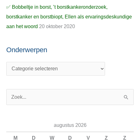
✅ Bobbeltje in borst, ’t borstkankeronderzoek,
borstkanker en borstbiopt, Ellen als ervaringsdeskundige
aan het woord
20 oktober 2020
Onderwerpen
Z
o
e
augustus 2026
k
n
M
D
W
D
V
Z
Z