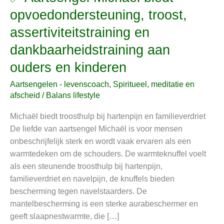
Aartsengel
opvoedondersteuning, troost,
Michaël
assertiviteitstraining en
biedt
opvoedondersteuning,
dankbaarheidstraining aan
troost,
ouders en kinderen
assertiviteitstraining
en
Aartsengelen - levenscoach
,
Spiritueel, meditatie en
dankbaarheidstraining
afscheid
/
Balans lifestyle
aan
Michaël biedt troosthulp bij hartenpijn en familieverdriet
ouders
De liefde van aartsengel Michaël is voor mensen
en
onbeschrijfelijk sterk en wordt vaak ervaren als een
kinderen
warmtedeken om de schouders. De warmteknuffel voelt
als een steunende troosthulp bij hartenpijn,
familieverdriet en navelpijn, de knuffels bieden
bescherming tegen navelstaarders. De
mantelbescherming is een sterke aurabeschermer en
geeft slaapnestwarmte, die […]