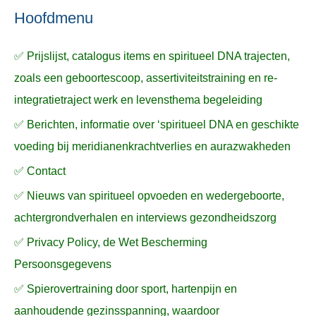
n
n
a
Hoofdmenu
a
✅ Prijslijst, catalogus items en spiritueel DNA trajecten,
r
zoals een geboortescoop, assertiviteitstraining en re-
:
integratietraject werk en levensthema begeleiding
✅ Berichten, informatie over ‘spiritueel DNA en geschikte
voeding bij meridianenkrachtverlies en aurazwakheden
✅ Contact
✅ Nieuws van spiritueel opvoeden en wedergeboorte,
achtergrondverhalen en interviews gezondheidszorg
✅ Privacy Policy, de Wet Bescherming
Persoonsgegevens
✅ Spierovertraining door sport, hartenpijn en
aanhoudende gezinsspanning, waardoor