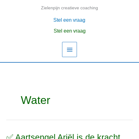
Ga
Zielenpijn creatieve coaching
Hoofdmenu
naar
de
Stel een vraag
inhoud
Stel een vraag
Water
✅ Aartsengel Ariël is de kracht
✅