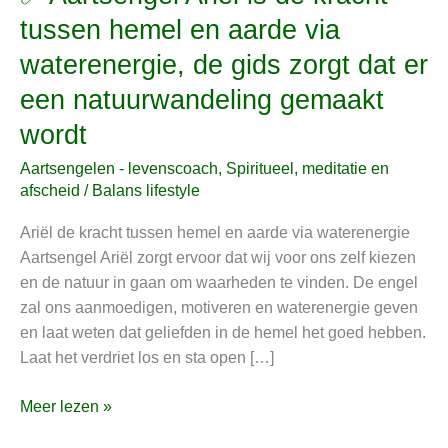
Aartsengel
tussen hemel en aarde via
Ariël
waterenergie, de gids zorgt dat er
is
de
een natuurwandeling gemaakt
kracht
wordt
tussen
hemel
Aartsengelen - levenscoach
,
Spiritueel, meditatie en
en
afscheid
/
Balans lifestyle
aarde
Ariël de kracht tussen hemel en aarde via waterenergie
via
Aartsengel Ariël zorgt ervoor dat wij voor ons zelf kiezen
waterenergie,
en de natuur in gaan om waarheden te vinden. De engel
de
zal ons aanmoedigen, motiveren en waterenergie geven
gids
en laat weten dat geliefden in de hemel het goed hebben.
zorgt
Laat het verdriet los en sta open […]
dat
er
Meer lezen »
een
natuurwandeling