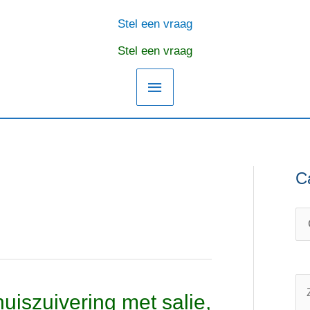
Stel een vraag
Hoofdmenu
Stel een vraag
C
C
O
a
n
t
d
e
e
g
r
o
w
Z
uiszuivering met salie,