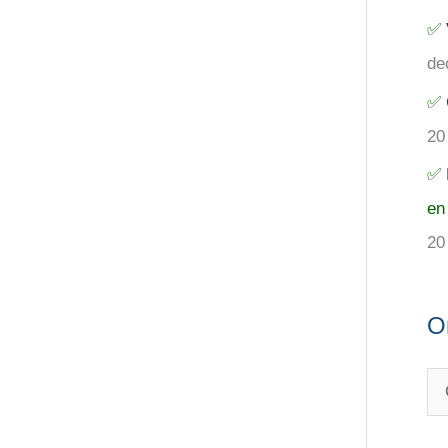
✅ 
de
✅ 
20
✅ 
en
20
O