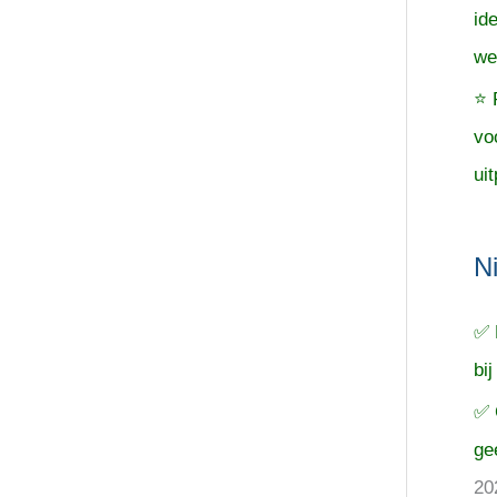
id
we
⭐ 
vo
uit
N
✅ 
bij
✅ 
ge
20