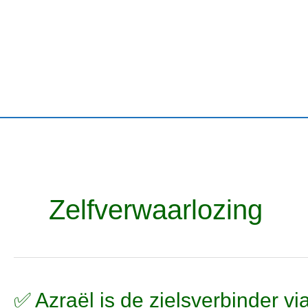
Ga
naar
de
inhoud
Zelfverwaarlozing
✅
✅ Azraël is de zielsverbinder v