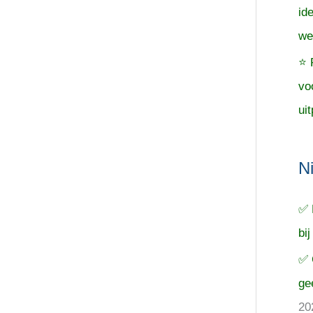
id
we
⭐ 
vo
uit
N
✅ 
bij
✅ 
ge
20