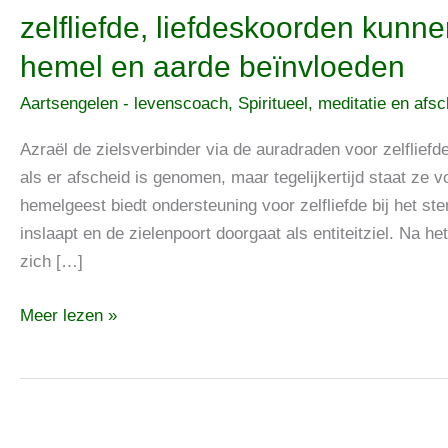
Azraël
zelfliefde, liefdeskoorden kunne
is
hemel en aarde beïnvloeden
de
zielsverbinder
Aartsengelen - levenscoach
,
Spiritueel, meditatie en afs
via
de
Azraël de zielsverbinder via de auradraden voor zelfliefd
auradraden
als er afscheid is genomen, maar tegelijkertijd staat ze 
voor
hemelgeest biedt ondersteuning voor zelfliefde bij het s
zelfliefde,
inslaapt en de zielenpoort doorgaat als entiteitziel. Na 
liefdeskoorden
zich […]
kunnen
Meer lezen »
het
contact
tussen
hemel
en