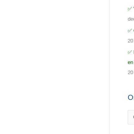
✅ 
de
✅ 
20
✅ 
en
20
O