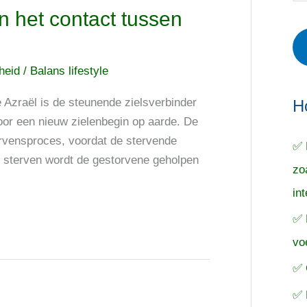
r
e
o
n het contact tussen
i
r
e
e
p
k
cheid
/
Balans lifestyle
ë
e
n
n
n
e Azraël is de steunende zielsverbinder
a
H
voor een nieuw zielenbegin op aarde. De
a
tervensproces, voordat de stervende
✅ 
r
het sterven wordt de gestorvene geholpen
zo
:
in
✅ 
vo
✅ 
✅ 