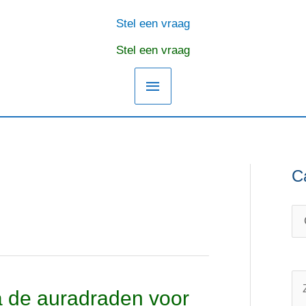
Stel een vraag
Hoofdmenu
Stel een vraag
C
C
O
a
n
t
d
e
e
g
r
o
w
Z
ia de auradraden voor