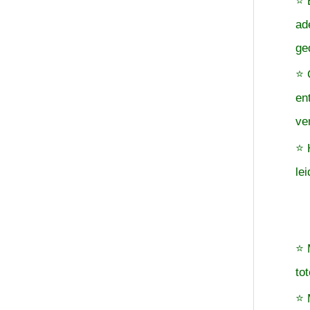
⭐ 
ad
ge
⭐ 
en
ve
⭐ 
le
⭐ 
to
⭐ 