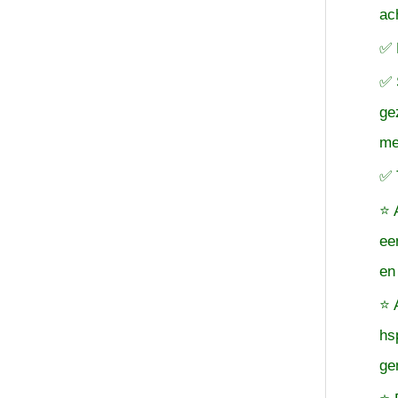
ac
✅ 
✅ 
ge
me
✅ 
⭐ 
ee
en
⭐ 
hs
ge