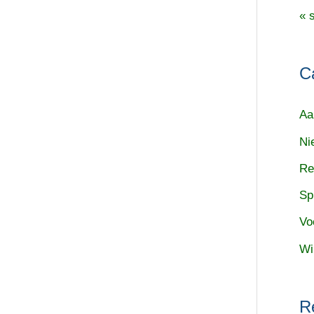
« 
C
Aa
Ni
Re
Sp
Vo
Wi
R