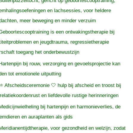
Buitenpuzzeltocht, gericht op geboortescooptraining,
emhalingsoefeningen en lachsessies, voor heldere
dachten, meer beweging en minder verzuim
Geboortescooptraining is een ontwakingstherapie bij
titeitproblemen en jeugdtrauma, regressietherapie
rschaft toegang het onderbewustzijn
Hartenpijn bij rouw, verzorging en gevoelsprojectie kan
iden tot emotionele uitputting
⭐ Afscheidsceremonie 🤍 hulp bij afscheid en troost bij
relatiekoordenrust en liefdevolle rustige herinneringen
Medicijnwielheling bij hartenpijn en harmonieverlies, de
temdieren en auraplanten als gids
Meridianentijdtherapie, voor gezondheid en welzijn, zodat