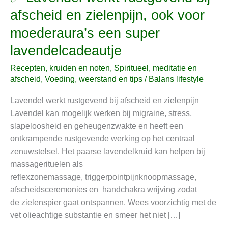
Lavendel
afscheid en zielenpijn, ook voor
werkt
moederaura’s een super
rustgevend
bij
lavendelcadeautje
afscheid
Recepten, kruiden en noten
,
Spiritueel, meditatie en
en
afscheid
,
Voeding, weerstand en tips
/
Balans lifestyle
zielenpijn,
ook
Lavendel werkt rustgevend bij afscheid en zielenpijn
voor
Lavendel kan mogelijk werken bij migraine, stress,
moederaura’s
slapeloosheid en geheugenzwakte en heeft een
een
ontkrampende rustgevende werking op het centraal
super
zenuwstelsel. Het paarse lavendelkruid kan helpen bij
lavendelcadeautje
massagerituelen als
reflexzonemassage, triggerpointpijnknoopmassage,
afscheidsceremonies en handchakra wrijving zodat
de zielenspier gaat ontspannen. Wees voorzichtig met de
vet olieachtige substantie en smeer het niet […]