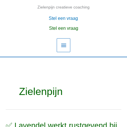
Ga
Zielenpijn creatieve coaching
Hoofdmenu
naar
de
Stel een vraag
inhoud
Stel een vraag
Zielenpijn
✅ Lavendel werkt rustgevend bij
✅