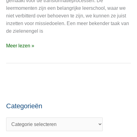
gemaakt voor de transformatieprocessen. De
terugblikschema
leermomenten zijn een belangrijke leerschool, waar we
de
niet verbitterd over behoeven te zijn, we kunnen ze juist
harmonie
inzetten voor missiedoelen. Een meer bekender taak van
kan
de zielenengel is
herstellen
Meer lezen »
Categorieën
C
O
a
n
t
d
e
e