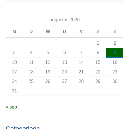
o
e
augustus 2026
k
n
M
D
W
D
V
Z
Z
a
1
2
a
3
4
5
6
7
8
9
r
10
11
12
13
14
15
16
:
17
18
19
20
21
22
23
24
25
26
27
28
29
30
31
« sep
Categorieën