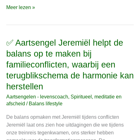
Meer lezen »
✅ Aartsengel Jeremiël helpt de
✅
Aartsengel
balans op te maken bij
Jeremiël
familieconflicten, waarbij een
helpt
de
terugblikschema de harmonie kan
balans
herstellen
op
te
Aartsengelen - levenscoach
,
Spiritueel, meditatie en
maken
afscheid
/
Balans lifestyle
bij
De balans opmaken met Jeremiël tijdens conflicten
familieconflicten,
Jeremiël laat ons zien hoe uitdagingen die we tijdens
waarbij
onze treinreis tegenkwamen, ons sterker hebben
een