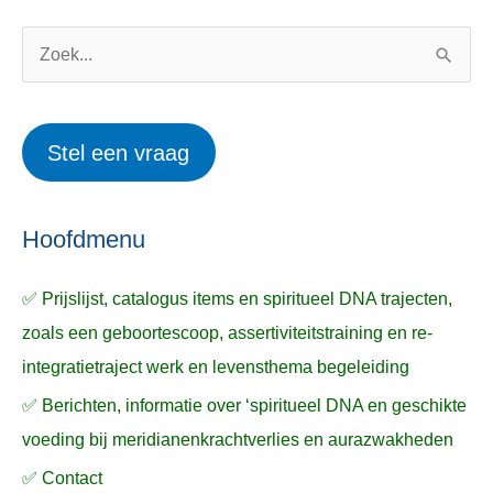
g
r
o
w
Z
r
e
o
i
r
e
Stel een vraag
e
p
k
ë
e
n
n
n
a
Hoofdmenu
a
✅ Prijslijst, catalogus items en spiritueel DNA trajecten,
r
zoals een geboortescoop, assertiviteitstraining en re-
:
integratietraject werk en levensthema begeleiding
✅ Berichten, informatie over ‘spiritueel DNA en geschikte
voeding bij meridianenkrachtverlies en aurazwakheden
✅ Contact