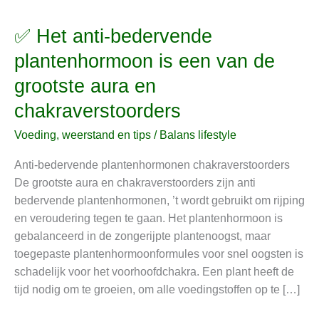
✅ Het anti-bedervende
✅
Het
plantenhormoon is een van de
anti-
grootste aura en
bedervende
plantenhormoon
chakraverstoorders
is
Voeding, weerstand en tips
/
Balans lifestyle
een
van
Anti-bedervende plantenhormonen chakraverstoorders
de
De grootste aura en chakraverstoorders zijn anti
grootste
bedervende plantenhormonen, ’t wordt gebruikt om rijping
aura
en veroudering tegen te gaan. Het plantenhormoon is
en
gebalanceerd in de zongerijpte plantenoogst, maar
chakraverstoorders
toegepaste plantenhormoonformules voor snel oogsten is
schadelijk voor het voorhoofdchakra. Een plant heeft de
tijd nodig om te groeien, om alle voedingstoffen op te […]