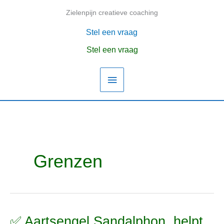
Ga
Zielenpijn creatieve coaching
Hoofdmenu
naar
de
Stel een vraag
inhoud
Stel een vraag
Grenzen
✅ Aartsengel Sandalphon, helpt
✅