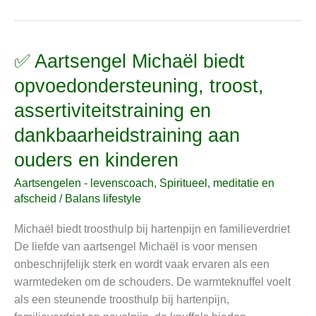
✅ Aartsengel Michaël biedt
✅
Aartsengel
opvoedondersteuning, troost,
Michaël
assertiviteitstraining en
biedt
opvoedondersteuning,
dankbaarheidstraining aan
troost,
ouders en kinderen
assertiviteitstraining
en
Aartsengelen - levenscoach
,
Spiritueel, meditatie en
dankbaarheidstraining
afscheid
/
Balans lifestyle
aan
Michaël biedt troosthulp bij hartenpijn en familieverdriet
ouders
De liefde van aartsengel Michaël is voor mensen
en
onbeschrijfelijk sterk en wordt vaak ervaren als een
kinderen
warmtedeken om de schouders. De warmteknuffel voelt
als een steunende troosthulp bij hartenpijn,