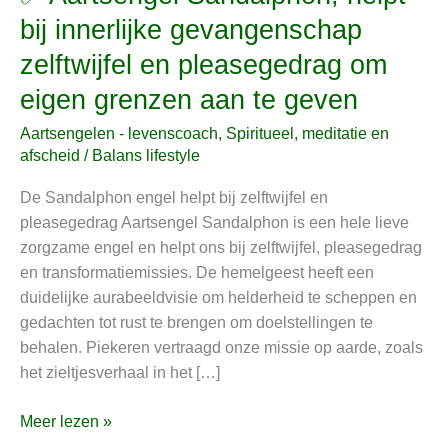
Aartsengel
bij innerlijke gevangenschap
Sandalphon,
zelftwijfel en pleasegedrag om
helpt
bij
eigen grenzen aan te geven
innerlijke
Aartsengelen - levenscoach
,
Spiritueel, meditatie en
gevangenschap
afscheid
/
Balans lifestyle
zelftwijfel
en
De Sandalphon engel helpt bij zelftwijfel en
pleasegedrag
pleasegedrag Aartsengel Sandalphon is een hele lieve
om
zorgzame engel en helpt ons bij zelftwijfel, pleasegedrag
eigen
en transformatiemissies. De hemelgeest heeft een
grenzen
duidelijke aurabeeldvisie om helderheid te scheppen en
aan
gedachten tot rust te brengen om doelstellingen te
te
behalen. Piekeren vertraagd onze missie op aarde, zoals
geven
het zieltjesverhaal in het […]
Meer lezen »