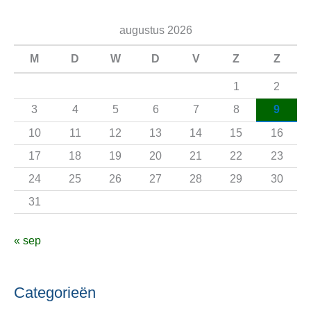
e
augustus 2026
k
n
M
D
W
D
V
Z
Z
a
1
2
a
3
4
5
6
7
8
9
r
10
11
12
13
14
15
16
:
17
18
19
20
21
22
23
24
25
26
27
28
29
30
31
« sep
Categorieën