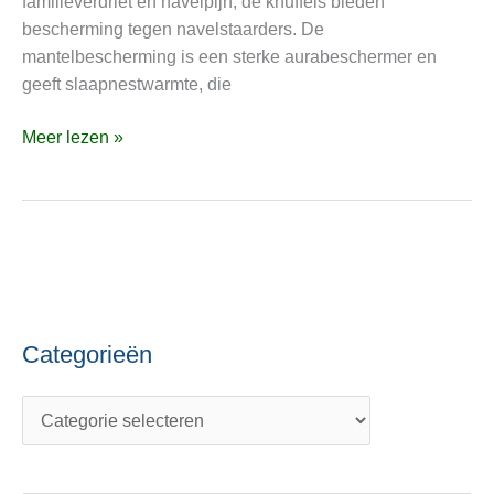
familieverdriet en navelpijn, de knuffels bieden
bescherming tegen navelstaarders. De
mantelbescherming is een sterke aurabeschermer en
geeft slaapnestwarmte, die
Meer lezen »
Categorieën
C
O
a
n
t
d
e
e
g
r