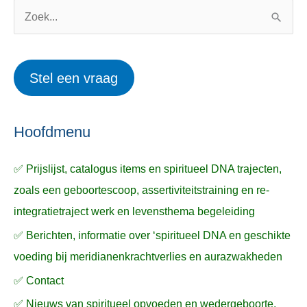
o
w
Z
r
e
o
i
r
e
Stel een vraag
e
p
k
ë
e
n
n
n
a
Hoofdmenu
a
✅ Prijslijst, catalogus items en spiritueel DNA trajecten,
r
zoals een geboortescoop, assertiviteitstraining en re-
:
integratietraject werk en levensthema begeleiding
✅ Berichten, informatie over ‘spiritueel DNA en geschikte
voeding bij meridianenkrachtverlies en aurazwakheden
✅ Contact
✅ Nieuws van spiritueel opvoeden en wedergeboorte,