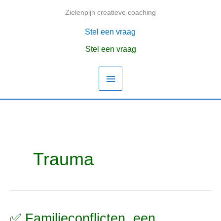
Ga
Zielenpijn creatieve coaching
Hoofdmenu
naar
de
Stel een vraag
inhoud
Stel een vraag
Trauma
✅ Familieconflicten, een
✅