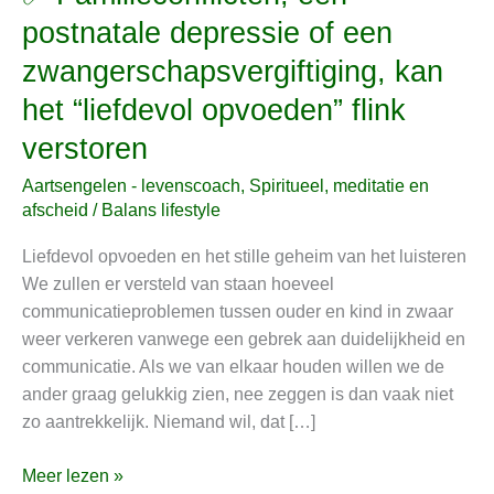
Familieconflicten,
postnatale depressie of een
een
zwangerschapsvergiftiging, kan
postnatale
depressie
het “liefdevol opvoeden” flink
of
verstoren
een
zwangerschapsvergiftiging,
Aartsengelen - levenscoach
,
Spiritueel, meditatie en
kan
afscheid
/
Balans lifestyle
het
Liefdevol opvoeden en het stille geheim van het luisteren
“liefdevol
We zullen er versteld van staan hoeveel
opvoeden”
communicatieproblemen tussen ouder en kind in zwaar
flink
weer verkeren vanwege een gebrek aan duidelijkheid en
verstoren
communicatie. Als we van elkaar houden willen we de
ander graag gelukkig zien, nee zeggen is dan vaak niet
zo aantrekkelijk. Niemand wil, dat […]
Meer lezen »