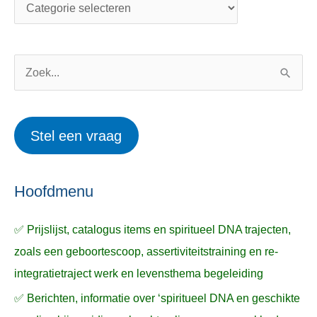
t
d
e
e
g
r
o
w
Z
r
e
o
i
r
e
Stel een vraag
e
p
k
ë
e
n
n
n
a
Hoofdmenu
a
✅ Prijslijst, catalogus items en spiritueel DNA trajecten,
r
zoals een geboortescoop, assertiviteitstraining en re-
:
integratietraject werk en levensthema begeleiding
✅ Berichten, informatie over ‘spiritueel DNA en geschikte