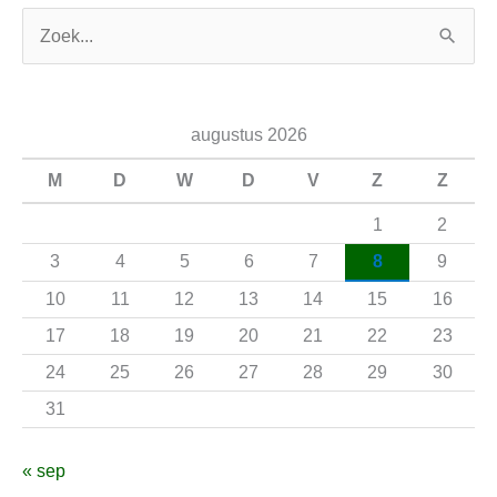
Z
o
e
augustus 2026
k
n
M
D
W
D
V
Z
Z
a
1
2
a
3
4
5
6
7
8
9
r
10
11
12
13
14
15
16
:
17
18
19
20
21
22
23
24
25
26
27
28
29
30
31
« sep