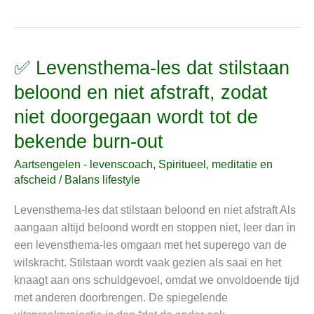
✅ Levensthema-les dat stilstaan
✅
Levensthema-
beloond en niet afstraft, zodat
les
niet doorgegaan wordt tot de
dat
stilstaan
bekende burn-out
beloond
Aartsengelen - levenscoach
,
Spiritueel, meditatie en
en
afscheid
/
Balans lifestyle
niet
afstraft,
Levensthema-les dat stilstaan beloond en niet afstraft Als
zodat
aangaan altijd beloond wordt en stoppen niet, leer dan in
niet
een levensthema-les omgaan met het superego van de
doorgegaan
wilskracht. Stilstaan wordt vaak gezien als saai en het
wordt
knaagt aan ons schuldgevoel, omdat we onvoldoende tijd
tot
met anderen doorbrengen. De spiegelende
de