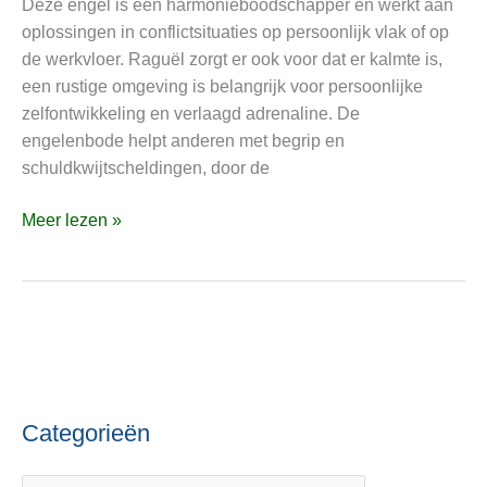
Deze engel is een harmonieboodschapper en werkt aan
jurist
oplossingen in conflictsituaties op persoonlijk vlak of op
bij
de werkvloer. Raguël zorgt er ook voor dat er kalmte is,
meningsverschillen,
een rustige omgeving is belangrijk voor persoonlijke
zodat
zelfontwikkeling en verlaagd adrenaline. De
de
engelenbode helpt anderen met begrip en
rust
schuldkwijtscheldingen, door de
weer
terugkeert
Meer lezen »
Categorieën
C
O
a
n