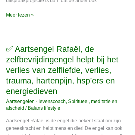
uitspraakprojectie is dan “dat de ander ook
bekende
burn-
Meer lezen »
out
✅ Aartsengel Rafaël, de
✅
Aartsengel
zelfbevrijdingengel helpt bij het
Rafaël,
verlies van zelfliefde, verlies,
de
zelfbevrijdingengel
trauma, hartenpijn, hsp’ers en
helpt
energiedieven
bij
het
Aartsengelen - levenscoach
,
Spiritueel, meditatie en
verlies
afscheid
/
Balans lifestyle
van
Aartsengel Rafaël is de engel die bekent staat om zijn
zelfliefde,
geneeskracht en helpt mens en dier! De engel kan ook
verlies,