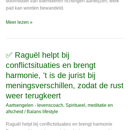
doormiddel van totemdieren richtingen aanwijzen, welk
trauma,
pad kan worden bewandeld.
hartenpijn,
hsp’ers
Meer lezen »
en
energiedieven
✅ Raguël helpt bij
✅
Raguël
conflictsituaties en brengt
helpt
harmonie, ’t is de jurist bij
bij
conflictsituaties
meningsverschillen, zodat de rust
en
weer terugkeert
brengt
harmonie,
Aartsengelen - levenscoach
,
Spiritueel, meditatie en
’t
afscheid
/
Balans lifestyle
is
Raguël helpt bij conflictsituaties en brengt harmonie
de