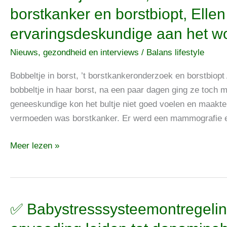
Bobbeltje
borstkanker en borstbiopt, Ellen
in
ervaringsdeskundige aan het w
borst,
’t
Nieuws, gezondheid en interviews
/
Balans lifestyle
borstkankeronderzoek,
borstkanker
Bobbeltje in borst, ’t borstkankeronderzoek en borstbiop
en
bobbeltje in haar borst, na een paar dagen ging ze toch 
borstbiopt,
geneeskundige kon het bultje niet goed voelen en maakte 
Ellen
vermoeden was borstkanker. Er werd een mammografie 
als
Meer lezen »
ervaringsdeskundige
aan
het
woord
✅
✅ Babystresssysteemontregeling
Babystresssysteemontregeling