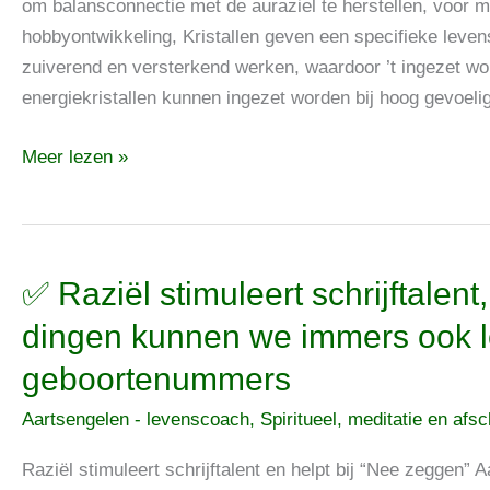
kristallen
om balansconnectie met de auraziel te herstellen, voor m
kunnen
hobbyontwikkeling, Kristallen geven een specifieke leve
ook
zuiverend en versterkend werken, waardoor ’t ingezet wor
ingezet
energiekristallen kunnen ingezet worden bij hoog gevoelig
worden
Meer lezen »
bij
hoog
gevoeligheid
of
angst
✅
✅ Raziël stimuleert schrijftalen
Raziël
dingen kunnen we immers ook l
stimuleert
geboortenummers
schrijftalent,
van
Aartsengelen - levenscoach
,
Spiritueel, meditatie en afs
minder
leuke
Raziël stimuleert schrijftalent en helpt bij “Nee zeggen” A