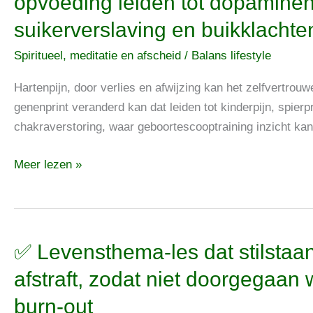
opvoeding leiden tot dopamine
kan
suikerverslaving en buikklachte
tijdens
de
Spiritueel, meditatie en afscheid
/
Balans lifestyle
opvoeding
leiden
Hartenpijn, door verlies en afwijzing kan het zelfvertrouw
tot
genenprint veranderd kan dat leiden tot kinderpijn, spie
dopaminehonger,
chakraverstoring, waar geboortescooptraining inzicht kan 
suikerverslaving
Meer lezen »
en
buikklachten
✅
✅ Levensthema-les dat stilstaa
Levensthema-
afstraft, zodat niet doorgegaan
les
burn-out
dat