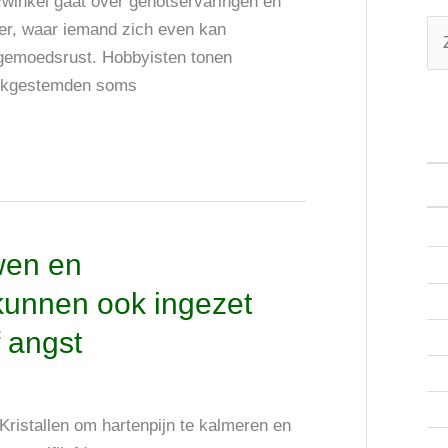
ywinkel gaat over genotservaringen en
mer, waar iemand zich even kan
Z
n gemoedsrust. Hobbyisten tonen
o
lijkgestemden soms
e
k
n
a
a
wen en
r
 kunnen ook ingezet
:
 angst
Kristallen om hartenpijn te kalmeren en