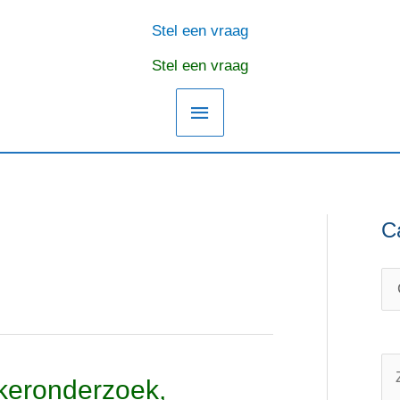
Stel een vraag
Hoofdmenu
Stel een vraag
C
C
O
a
n
t
d
e
e
g
r
o
w
Z
nkeronderzoek,