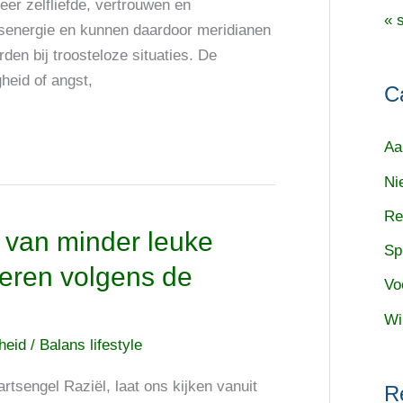
eer zelfliefde, vertrouwen en
« 
nsenergie en kunnen daardoor meridianen
den bij troosteloze situaties. De
heid of angst,
C
Aa
Ni
Re
t, van minder leuke
Sp
eren volgens de
Vo
Wi
cheid
/
Balans lifestyle
artsengel Raziël, laat ons kijken vanuit
R