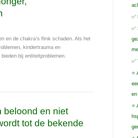
honger,
ac
n
✅ 
✅ 
en en de chakra’s flink schaden. Als het
ge
rproblemen, kindertrauma en
me
bieden bij entiteitproblemen.
✅ 
⭐ 
ee
en
⭐ 
n beloond en niet
hs
 wordt tot de bekende
ge