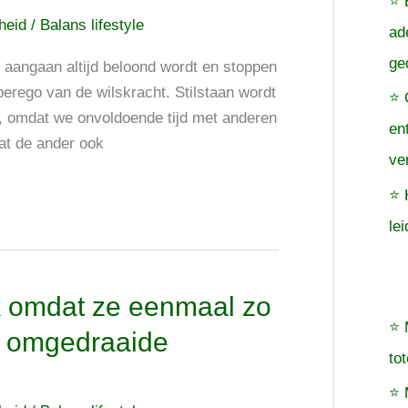
⭐ 
cheid
/
Balans lifestyle
ad
ge
s aangaan altijd beloond wordt en stoppen
erego van de wilskracht. Stilstaan wordt
⭐ 
l, omdat we onvoldoende tijd met anderen
en
at de ander ook
ve
⭐ 
le
 omdat ze eenmaal zo
⭐ 
de omgedraaide
to
⭐ 