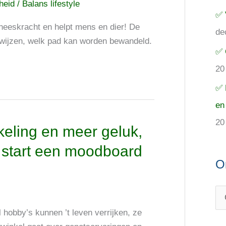
cheid
/
Balans lifestyle
✅ 
eneeskracht en helpt mens en dier! De
de
nwijzen, welk pad kan worden bewandeld.
✅ 
20
✅ 
en
20
keling en meer geluk,
n start een moodboard
O
hobby’s kunnen ’t leven verrijken, ze