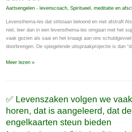
stilstaan
Aartsengelen - levenscoach
,
Spiritueel, meditatie en afs
beloond
en
Levensthema-les dat stilstaan beloond en niet afstraft Al
niet
niet, leer dan in een levensthema-les omgaan met het sup
afstraft,
vaak gezien als saai en het knaagt aan ons schuldgevoe
zodat
doorbrengen. De spiegelende uitspraakprojectie is dan “d
niet
Meer lezen »
doorgegaan
wordt
tot
de
bekende
✅
✅ Levenszaken volgen we vaak
burn-
Levenszaken
horen, dat is aangeleerd, dat 
out
volgen
engelkaarten steun bieden
we
vaak