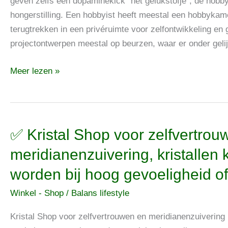
ontdek
geven zelfs een dopaminekick “het gelukstofje”, de hobb
die
hongerstilling. Een hobbyist heeft meestal een hobbyka
speciale
terugtrekken in een privéruimte voor zelfontwikkeling e
zelfgave
projectontwerpen meestal op beurzen, waar er onder ge
en
Meer lezen »
start
een
moodboard
voor
vrijheid
✅
✅ Kristal Shop voor zelfvertrou
Kristal
meridianenzuivering, kristallen
Shop
worden bij hoog gevoeligheid of
voor
zelfvertrouwen
Winkel - Shop
/
Balans lifestyle
en
meridianenzuivering,
Kristal Shop voor zelfvertrouwen en meridianenzuivering 