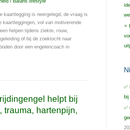
cheid
/
Balans lifestyle
id
 kaartlegging is neergelegd, de vraag is
we
de kaartleggingen, vol van motiverende
⭐ 
en helpen tijdens ziekte, rouw,
vo
eleiding of bij de zoektocht naar
uit
eboden door een engelencoach in
N
✅ 
bij
ijdingengel helpt bij
✅ 
s, trauma, hartenpijn,
ge
20