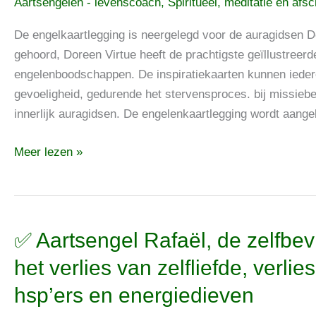
Aartsengelen - levenscoach
,
Spiritueel, meditatie en afs
omdat
ze
De engelkaartlegging is neergelegd voor de auragidsen De
eenmaal
gehoord, Doreen Virtue heeft de prachtigste geïllustreer
zo
engelenboodschappen. De inspiratiekaarten kunnen iedere
horen,
gevoeligheid, gedurende het stervensproces. bij missiebeg
dat
innerlijk auragidsen. De engelenkaartlegging wordt aang
is
Meer lezen »
aangeleerd,
dat
de
omgedraaide
engelkaarten
✅
✅ Aartsengel Rafaël, de zelfbevr
steun
Aartsengel
het verlies van zelfliefde, verlie
bieden
Rafaël,
hsp’ers en energiedieven
de
zelfbevrijdingengel