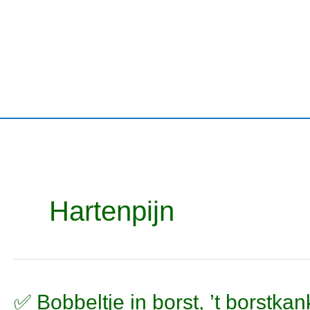
Ga
naar
de
inhoud
Hartenpijn
✅
✅ Bobbeltje in borst, ’t borstka