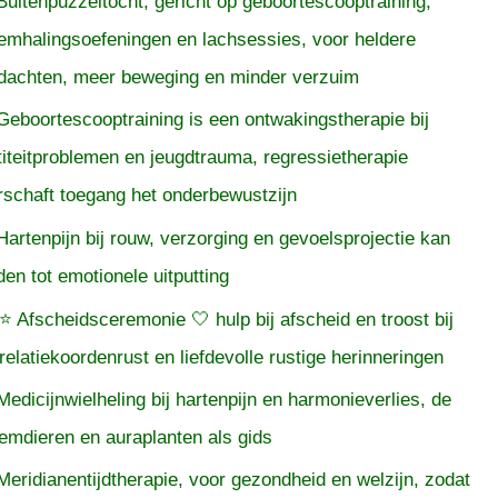
Buitenpuzzeltocht, gericht op geboortescooptraining,
emhalingsoefeningen en lachsessies, voor heldere
dachten, meer beweging en minder verzuim
Geboortescooptraining is een ontwakingstherapie bij
titeitproblemen en jeugdtrauma, regressietherapie
rschaft toegang het onderbewustzijn
Hartenpijn bij rouw, verzorging en gevoelsprojectie kan
iden tot emotionele uitputting
⭐ Afscheidsceremonie 🤍 hulp bij afscheid en troost bij
relatiekoordenrust en liefdevolle rustige herinneringen
Medicijnwielheling bij hartenpijn en harmonieverlies, de
temdieren en auraplanten als gids
Meridianentijdtherapie, voor gezondheid en welzijn, zodat