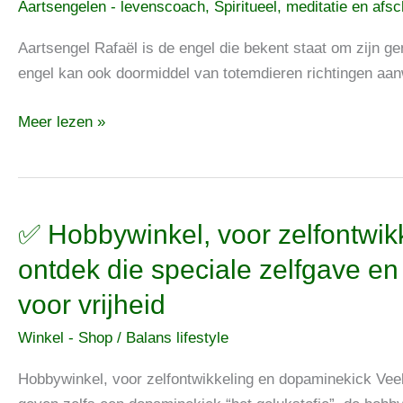
Aartsengelen - levenscoach
,
Spiritueel, meditatie en afs
helpt
bij
Aartsengel Rafaël is de engel die bekent staat om zijn g
het
engel kan ook doormiddel van totemdieren richtingen aa
verlies
Meer lezen »
van
zelfliefde,
verlies,
trauma,
hartenpijn,
✅
✅ Hobbywinkel, voor zelfontwik
hsp’ers
Hobbywinkel,
ontdek die speciale zelfgave e
en
voor
voor vrijheid
energiedieven
zelfontwikkeling
en
Winkel - Shop
/
Balans lifestyle
meer
geluk,
Hobbywinkel, voor zelfontwikkeling en dopaminekick Veel 