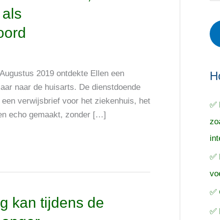
r
e
o
 als
i
r
e
oord
e
p
k
ë
e
n
n
n
t Augustus 2019 ontdekte Ellen een
a
H
maar naar de huisarts. De dienstdoende
a
een verwijsbrief voor het ziekenhuis, het
✅ 
r
en echo gemaakt, zonder […]
zo
:
in
✅ 
vo
✅ 
 kan tijdens de
✅ 